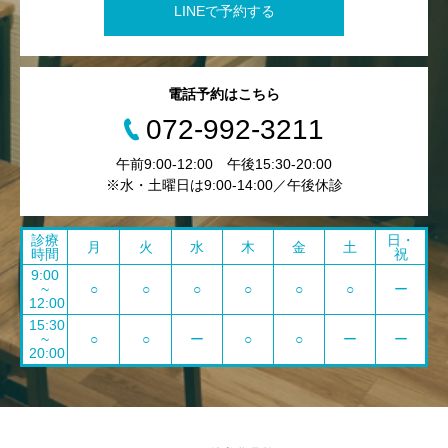
LINEで予約する
電話予約はこちら
072-992-3211
午前9:00-12:00 午後15:30-20:00
※水・土曜日は9:00-14:00／午後休診
診療
日・
月
火
水
木
金
土
時間
祝
9:00
~
○
○
○
○
○
○
ー
12:00
15:30
~
○
○
ー
○
○
ー
ー
20:00