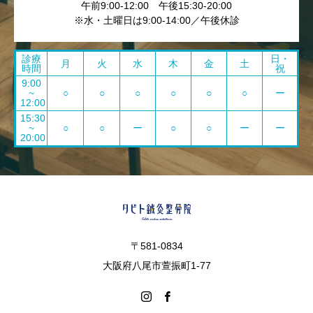
午前9:00-12:00 午後15:30-20:00
※水・土曜日は9:00-14:00／午後休診
診療
日・
月
火
水
木
金
土
時間
祝
9:00
~
○
○
○
○
○
○
ー
12:00
15:30
~
○
○
ー
○
○
ー
ー
20:00
〒581-0834
大阪府八尾市萱振町1-77